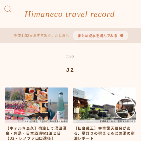
Himaneco travel record
熊本1泊2日おすすめホテルとお店
まとめ記事を読んでみる
TAG
J2
【ホテル喜良久】宿泊して湯田温
【仙台蔵王】客室露天風呂があ
泉・角島・日本酒満喫1泊２日
る、星灯りの宿まほろばの湯の宿
【J2・レノファ山口遠征】
泊レポート