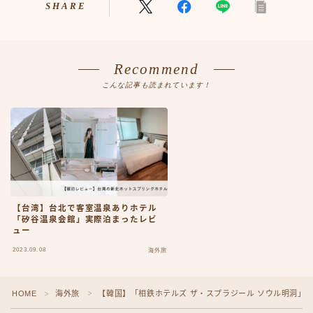
SHARE
Recommend
こんな記事も読まれています！
【台湾】台北で客室温泉ありホテル
「矽谷温泉会館」実際泊まったレビ
ュー
2023.09.08
海外旅
HOME
海外旅
【韓国】「相鉄ホテルズ ザ・スプラジール ソウル明洞」1
＞
＞