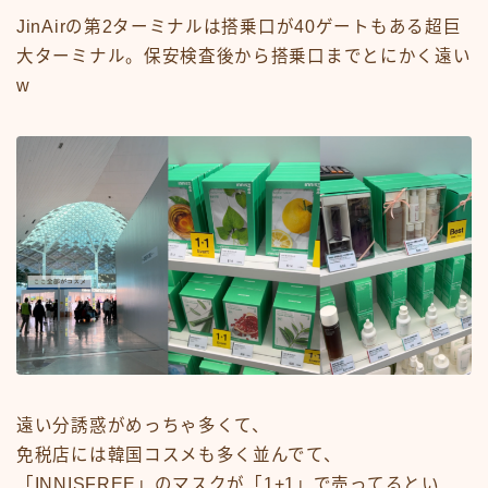
JinAirの第2ターミナルは搭乗口が40ゲートもある超巨
大ターミナル。保安検査後から搭乗口までとにかく遠い
w
遠い分誘惑がめっちゃ多くて、
免税店には韓国コスメも多く並んでて、
「INNISFREE」のマスクが「1+1」で売ってるとい